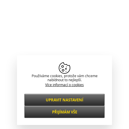
Používáme cookies, protože vám chceme
nabídnout to nejlepší.
Více informací o cookies
UPRAVIT NASTAVENÍ
Nezbytné
VŽDY AKTIVNÍ
PŘIJÍMÁM VŠE
Pro klíčové funkce webových stránek jako je
zabezpečení, správa sítě, přístupnost a
Funkční a
základní statistiky o návštěvnících.