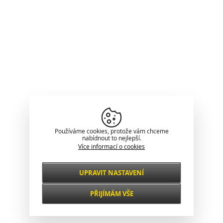
Používáme cookies, protože vám chceme
nabídnout to nejlepší.
Více informací o cookies
UPRAVIT NASTAVENÍ
Nezbytné
VŽDY AKTIVNÍ
PŘIJÍMÁM VŠE
Pro klíčové funkce webových stránek jako je
zabezpečení, správa sítě, přístupnost a
Funkční a
základní statistiky o návštěvnících.