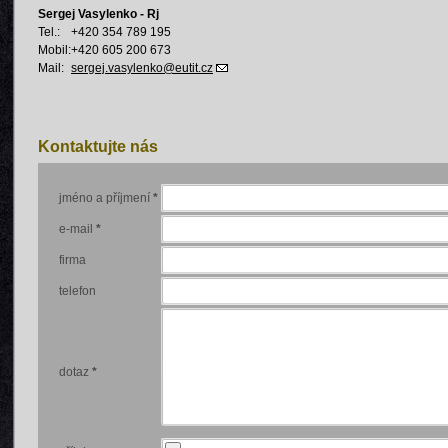
Sergej Vasylenko - Rj
Tel.:
+420 354 789 195
Mobil:
+420 605 200 673
Mail:
sergej.
vasylenko@eutit.cz
Kontaktujte nás
jméno a příjmení
*
e-mail
*
firma
telefon
dotaz
*