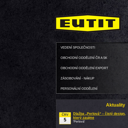
VEDENÍ SPOLEČNOSTI
OBCHODNÍ ODDĚLENÍ ČR A SK
OBCHODNÍ ODDĚLENÍ EXPORT
ZÁSOBOVÁNÍ - NÁKUP
PERSONÁLNÍ ODDĚLENÍ
Aktuality
Dlažba „Perlová“ – čistý design,
ČRV
který zaujme
5
'Perlová'