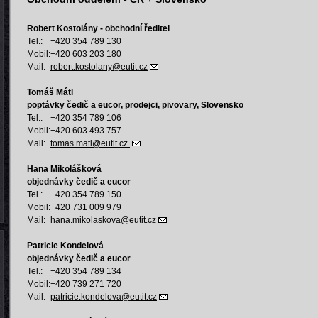
Robert Kostolány - obchodní ředitel
Tel.:
+420 354 789 130
Mobil:
+420 603 203 180
Mail:
robert.kostolany@eutit.cz
Tomáš Mátl
poptávky čedič a eucor, prodejci, pivovary, Slovensko
Tel.:
+420 354 789 106
Mobil:
+420 603 493 757
Mail:
tomas.matl@eutit.cz
Hana Mikolášková
objednávky čedič a eucor
Tel.:
+420 354 789 150
Mobil:
+420 731 009 979
Mail:
hana.
mikolaskova@eutit.cz
Patricie Kondelová
objednávky čedič a eucor
Tel.:
+420 354 789 134
Mobil:
+420 739 271 720
Mail:
patricie.kondelova
@eutit.cz