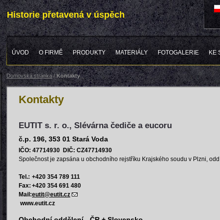
Historie přetavená v úspěch
ÚVOD
O FIRMĚ
PRODUKTY
MATERIÁLY
FOTOGALERIE
KE 
Domovská stránka
/
Kontakty
Kontakty
EUTIT s. r. o., Slévárna čediče a eucoru
č.p. 196, 353 01 Stará Voda
IČO: 47714930 DIČ: CZ47714930
Společnost je zapsána u obchodního rejstříku Krajského soudu v Plzni, odd
Tel.:
+420 354 789 111
Fax:
+420 354 691 480
Mail:
eutit@eutit.cz
www.eutit.cz
Obchodní oddělení - ČR + Slovensko