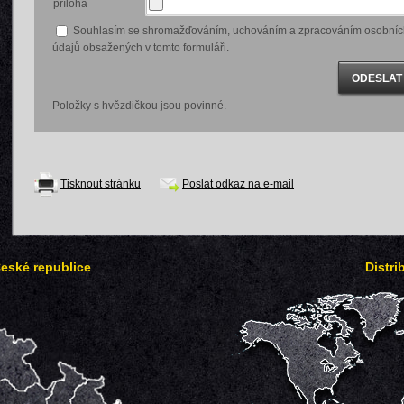
příloha
Souhlasím se shromažďováním, uchováním a zpracováním osobníc
údajů obsažených v tomto formuláři.
Položky s hvězdičkou jsou povinné.
Tisknout stránku
Poslat odkaz na e-mail
České republice
Distri