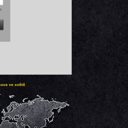
h
buce ve světě