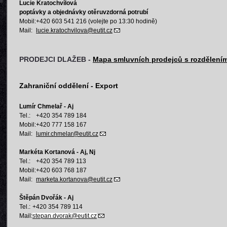
Lucie Kratochvílová
poptávky a objednávky otěruvzdorná potrubí
Mobil:
+420 603 541 216 (volejte po 13:30 hodině)
Mail:
lucie.kratochvilova@eutit.cz
PRODEJCI DLAŽEB -
Mapa smluvních prodejců s rozdělením
Zahraniční oddělení - Export
Lumír Chmelař - Aj
Tel.:
+420 354 789 184
Mobil:
+420 777 158 167
Mail:
lumir.chmelar
@eutit.cz
Markéta Kortanová - Aj, Nj
Tel.:
+420 354 789 113
Mobil:
+420 603 768 187
Mail:
marketa.kortanova@eutit.cz
Štěpán Dvořák - Aj
Tel.:
+420 354 789 114
Mail:
stepan.dvorak@eutit.cz