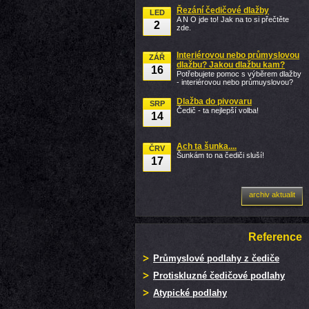
Řezání čedičové dlažby
LED
A N O jde to! Jak na to si přečtěte
2
zde.
Interiérovou nebo průmyslovou
ZÁŘ
dlažbu? Jakou dlažbu kam?
16
Potřebujete pomoc s výběrem dlažby
- interiérovou nebo průmuyslovou?
Dlažba do pivovaru
SRP
Čedič - ta nejlepší volba!
14
Ach ta šunka....
ČRV
Šunkám to na čediči sluší!
17
archiv aktualit
Reference
Průmyslové podlahy z čediče
Protiskluzné čedičové podlahy
Atypické podlahy