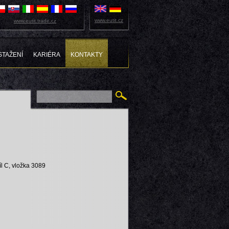
www.eutit.cz
www.eutit.trade.cz
STAŽENÍ
KARIÉRA
KONTAKTY
íl C, vložka 3089