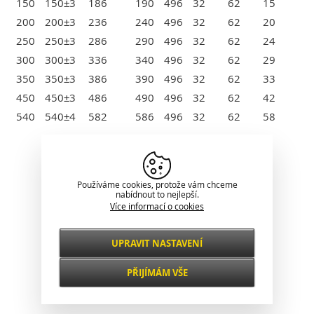
150
150±3
186
190
496
32
62
15
200
200±3
236
240
496
32
62
20
250
250±3
286
290
496
32
62
24
300
300±3
336
340
496
32
62
29
350
350±3
386
390
496
32
62
33
450
450±3
486
490
496
32
62
42
540
540±4
582
586
496
32
62
58
Klasické zobrazení
Používáme cookies, protože vám chceme
nabídnout to nejlepší.
Více informací o cookies
UPRAVIT NASTAVENÍ
Nezbytné
VŽDY AKTIVNÍ
PŘIJÍMÁM VŠE
Pro klíčové funkce webových stránek jako je
zabezpečení, správa sítě, přístupnost a
Funkční a
základní statistiky o návštěvnících.