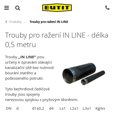
Produkty
Trouby pro ražení IN LINE
Trouby pro ražení IN LINE - délka
0,5 metru
Trouby
„IN LINE“
jsou
určeny k opravám stávající
kanalizační sítě bez nutnosti
bourání starého a
poškozeného potrubí.
Tyto bezhrdlové čedičové
trouby jsou spojeny
nerezovou spojkou s pryžovým těsněním.
DN
d
d1±0,2
d4
L±1
L2±1
L3±1
Kg/ks