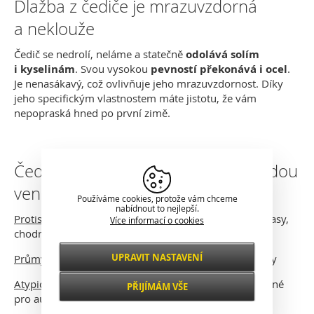
Dlažba z čediče je mrazuvzdorná
a neklouže
Čedič se nedrolí, neláme a statečně
odolává solím
i kyselinám
. Svou vysokou
pevností překonává i ocel
.
Je nenasákavý, což ovlivňuje jeho mrazuvzdornost. Díky
jeho specifickým vlastnostem máte jistotu, že vám
nepopraská hned po první zimě.
Čedič je dokonalý materiál pro každou
venkovní plochu
Používáme cookies, protože vám chceme
nabídnout to nejlepší.
Protiskluzné podlahy
- skvělá volba pro použití na terasy,
Více informací o cookies
chodníky a k bazénu
UPRAVIT NASTAVENÍ
Průmyslové podlahy
- na parkoviště a příjezdové cesty
Nezbytné
VŽDY AKTIVNÍ
Atypické dlažby
- speciální dlaždice SKID-PAN využitelné
PŘIJÍMÁM VŠE
pro automobilové zkušební polygony a dráhy
Pro klíčové funkce webových stránek jako je
zabezpečení, správa sítě, přístupnost a