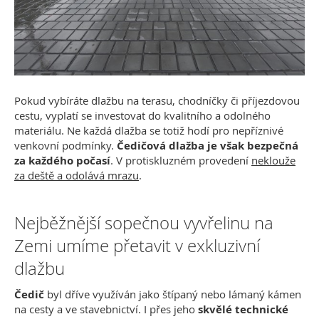
Pokud vybíráte dlažbu na terasu, chodníčky či příjezdovou
cestu, vyplatí se investovat do kvalitního a odolného
materiálu. Ne každá dlažba se totiž hodí pro nepříznivé
venkovní podmínky.
Čedičová dlažba je však bezpečná
za každého počasí
.
V protiskluzném provedení
neklouže
za deště a odolává mrazu
.
Nejběžnější sopečnou vyvřelinu na
Zemi umíme přetavit v exkluzivní
dlažbu
Čedič
byl dříve využíván jako štípaný nebo lámaný kámen
na cesty a ve stavebnictví. I přes jeho
skvělé technické