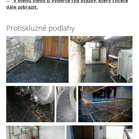
←
V menu vlevo si vyberte typ dlažby, který chcete
dále zobrazit.
Protiskluzné podlahy