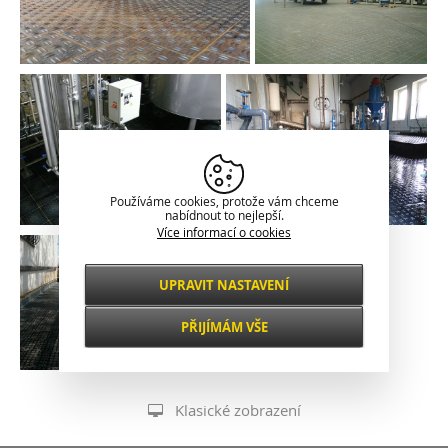
Používáme cookies, protože vám chceme
nabídnout to nejlepší.
Více informací o cookies
UPRAVIT NASTAVENÍ
Nezbytné
VŽDY AKTIVNÍ
PŘIJÍMÁM VŠE
Pro klíčové funkce webových stránek jako je
zabezpečení, správa sítě, přístupnost a
Funkční a
základní statistiky o návštěvnících.
preferenční
Klasické zobrazení
S tímto nastavením je stránka výkonnější a
osobnější, protože nám umožňují ukládat