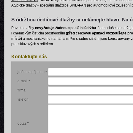
Variabilní dlažby
- různé tvary dlaždic vtisknou podlaze originální a neopak
Atypické dlažby
- speciální dlaždice SKID-PAN pro automobilové zkušební 
S údržbou čedičové dlažby si nelámejte hlavu. Na ú
Povrch dlažby
nevyžaduje žádnou speciální údržbu
. Jednoduše se udržuj
i chemickým čistícím prostředkům
(před celkovou aplikací vyzkoušejte 
místě)
a mechanickému namáhání. Pro snadné čištění jsou konstruovány v
protiskluzových s reliéfem.
Kontaktujte nás
jméno a příjmení
*
e-mail
*
firma
telefon
dotaz
*