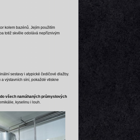
stor kolem bazénů. Jejím použitím
žba totiž skvěle odolává nepříznivým
ginální sestavy i atypické čedičové dlažby.
a výstavních síní, pokaždé vtiskne
 do všech namáhaných průmyslových
mikálie, kyselinu i louh.