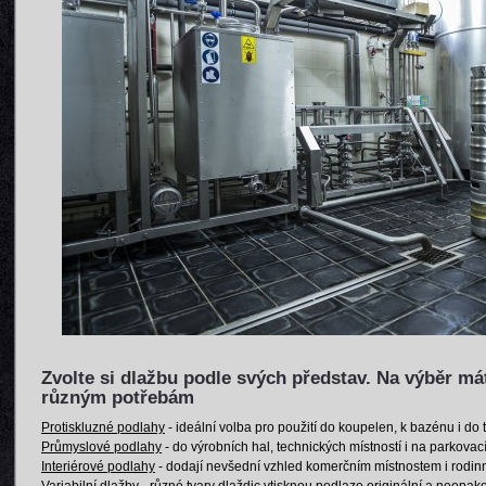
Zvolte si dlažbu podle svých představ. Na výběr má
různým potřebám
Protiskluzné podlahy
- ideální volba pro použití do koupelen, k bazénu i do 
Průmyslové podlahy
- do výrobních hal, technických místností i na parkovací
Interiérové podlahy
- dodají nevšední vzhled komerčním místnostem i rod