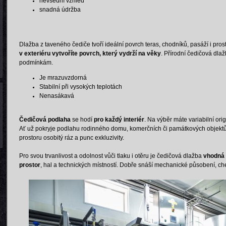
nevšední vzhled
snadná údržba
Dlažba z taveného čediče tvoří ideální povrch teras, chodníků, pasáží i pro
v exteriéru vytvoříte povrch, který vydrží na věky
. Přírodní čedičová dla
podmínkám.
Je mrazuvzdorná
Stabilní při vysokých teplotách
Nenasákavá
Čedičová podlaha
se hodí
pro každý interiér
. Na výběr máte variabilní ori
Ať už pokryje podlahu rodinného domu, komerčních či památkových objektů 
prostoru osobitý ráz a punc exkluzivity.
Pro svou trvanlivost a odolnost vůči tlaku i otěru je čedičová dlažba
vhodná
prostor
, hal a technických místností. Dobře snáší mechanické působení, che