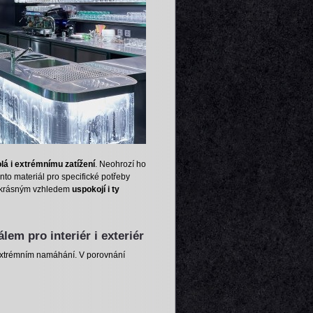
lá i extrémnímu zatížení
. Neohrozí ho
nto materiál pro specifické potřeby
 krásným vzhledem
uspokojí i ty
lem pro interiér i exteriér
i extrémním namáhání. V porovnání