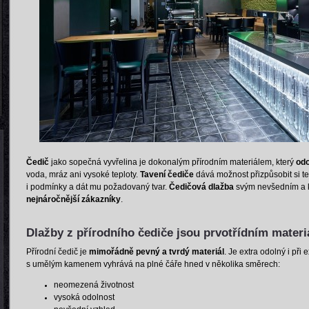
Čedič
jako sopečná vyvřelina je dokonalým přírodním materiálem, který
odo
voda, mráz ani vysoké teploty.
Tavení čediče
dává možnost přizpůsobit si te
i podmínky a dát mu požadovaný tvar.
Čedičová dlažba
svým nevšedním a
nejnáročnější zákazníky
.
Dlažby z přírodního čediče jsou prvotřídním materiá
Přírodní čedič je
mimořádně pevný a tvrdý materiál
. Je extra odolný i př
s umělým kamenem vyhrává na plné čáře hned v několika směrech:
neomezená životnost
vysoká odolnost