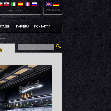
www.eutit.cz
www.eutit.trade.cz
STAŽENÍ
KARIÉRA
KONTAKTY
vědčí
á