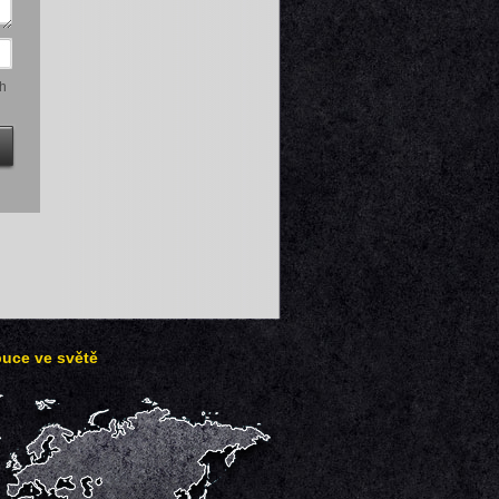
h
buce ve světě