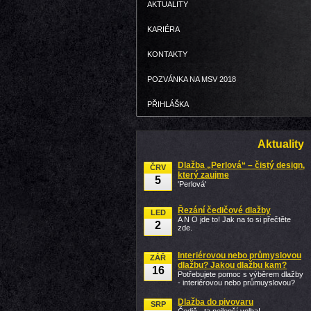
AKTUALITY
KARIÉRA
KONTAKTY
POZVÁNKA NA MSV 2018
PŘIHLÁŠKA
Aktuality
Dlažba „Perlová“ – čistý design,
ČRV
který zaujme
5
'Perlová'
Řezání čedičové dlažby
LED
A N O jde to! Jak na to si přečtěte
2
zde.
Interiérovou nebo průmyslovou
ZÁŘ
dlažbu? Jakou dlažbu kam?
16
Potřebujete pomoc s výběrem dlažby
- interiérovou nebo průmuyslovou?
Dlažba do pivovaru
SRP