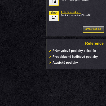
Čedič - ta nejlepší volba!
14
Ach ta šunka....
ČRV
Šunkám to na čediči sluší!
17
archiv aktualit
Reference
Průmyslové podlahy z čediče
Protiskluzné čedičové podlahy
Atypické podlahy