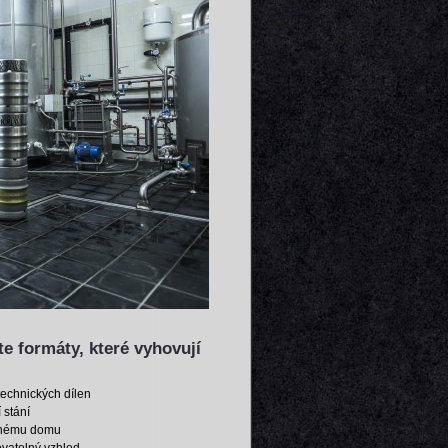
te formáty, které vyhovují
technických dílen
 stání
innému domu