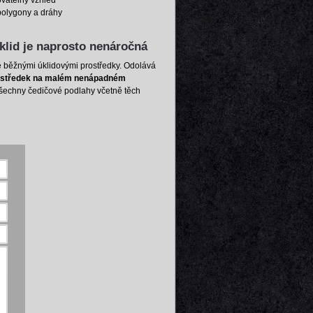
ovatelný vzhled
polygony a dráhy
klid je naprosto nenáročná
e běžnými úklidovými prostředky. Odolává
prostředek na malém nenápadném
šechny čedičové podlahy včetně těch