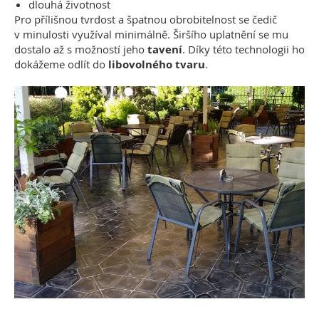
dlouhá životnost
Pro přílišnou tvrdost a špatnou obrobitelnost se čedič
v minulosti využíval minimálně. Širšího uplatnění se mu
dostalo až s možností jeho
tavení
. Díky této technologii ho
dokážeme odlít do
libovolného tvaru
.