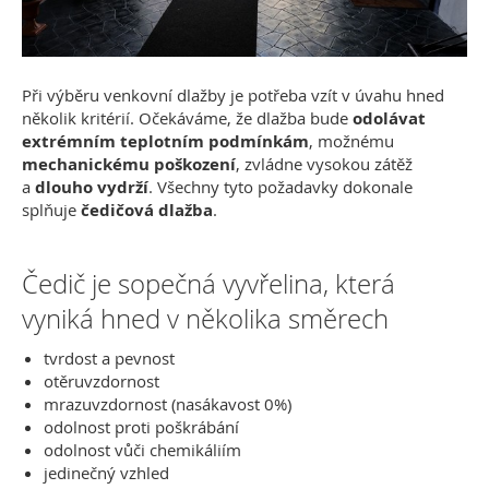
Při výběru venkovní dlažby je potřeba vzít v úvahu hned
několik kritérií. Očekáváme, že dlažba bude
odolávat
extrémním teplotním podmínkám
, možnému
mechanickému poškození
, zvládne vysokou zátěž
a
dlouho vydrží
. Všechny tyto požadavky dokonale
splňuje
čedičová dlažba
.
Čedič je sopečná vyvřelina, která
vyniká hned v několika směrech
tvrdost a pevnost
otěruvzdornost
mrazuvzdornost (nasákavost 0%)
odolnost proti poškrábání
odolnost vůči chemikáliím
jedinečný vzhled