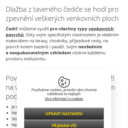
Dlažba z taveného čediče se hodí pro
zpevnění veškerých venkovních ploch
Čedič
můžeme využít
pro všechny typy
venkovních
povrchů
. Díky svým specifickým vlastnostem je ideálním
materiálem na terasy, chodníky, příjezdové cesty, na
povrch kolem bazénů i pasáží. Svým
nevšedním
a neopakovatelným vzhledem
vtiskne každému
prostoru exkluzivitu.
Povrch z čedičové dlažby vám vydrží
na věky. Skvěle odolává nepříznivým
Používáme cookies, protože vám chceme
nabídnout to nejlepší.
podmínkám
Více informací o cookies
Je mrazuvzdorná
Neklouzavá
UPRAVIT NASTAVENÍ
Nezbytné
Stabilní při vysokých teplotách
VŽDY AKTIVNÍ
Nenasákavá
PŘIJÍMÁM VŠE