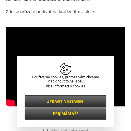
Zde se můžete podívat na krátký film z akce:
Používáme cookies, protože vám chceme
nabídnout to nejlepší.
Více informací o cookies
UPRAVIT NASTAVENÍ
Nezbytné
VŽDY AKTIVNÍ
PŘIJÍMÁM VŠE
Pro klíčové funkce webových stránek jako je
zabezpečení, správa sítě, přístupnost a
Funkční a
základní statistiky o návštěvnících.
Klasické zobrazení