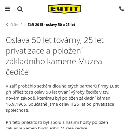
O firmě
Září 2015 - oslavy 50 a 25 let
Oslava 50 let továrny, 25 let
privatizace a položení
základního kamene Muzea
čediče
V září proběhlo setkání dlouholetých partnerů firmy Eutit
při příležitosti oslav 50 let trvání výroby čediče v tzv,
novém závodě, kterému byl položen základní kámen
16.9.1965. Současně jsme oslavili 25 let od privatizace
společnosti.
Při této příležitosti byl spolu s našimi hosty položen
základní kámen budoucího Muzea čediče.