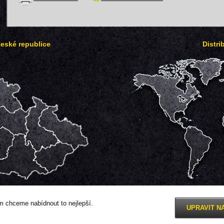
České republice
Distri
 chceme nabídnout to nejlepší.
UPRAVIT N
Nastavení cookies