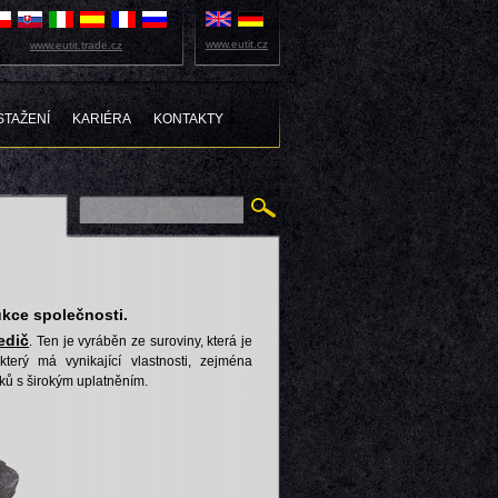
www.eutit.cz
www.eutit.trade.cz
STAŽENÍ
KARIÉRA
KONTAKTY
ukce společnosti.
edič
. Ten je vyráběn ze suroviny, která je
terý má vynikající vlastnosti, zejména
ků s širokým uplatněním.