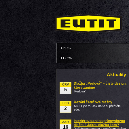
ČEDIČ
EUCOR
Aktuality
Dlažba „Perlová“ – čistý design,
ČRV
který zaujme
5
'Perlová'
Řezání čedičové dlažby
LED
A N O jde to! Jak na to si přečtěte
2
zde.
Interiérovou nebo průmyslovou
ZÁŘ
dlažbu? Jakou dlažbu kam?
16
Potřebujete pomoc s výběrem dlažby