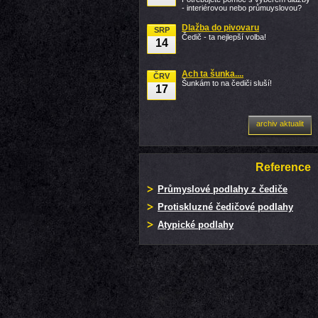
- interiérovou nebo průmuyslovou?
Dlažba do pivovaru
SRP
Čedič - ta nejlepší volba!
14
Ach ta šunka....
ČRV
Šunkám to na čediči sluší!
17
archiv aktualit
Reference
Průmyslové podlahy z čediče
Protiskluzné čedičové podlahy
Atypické podlahy