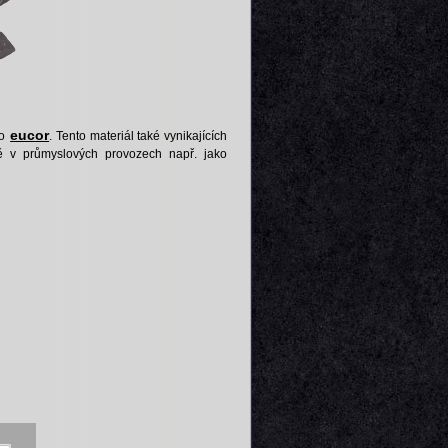
eucor
o
. Tento materiál také vynikajících
ně v průmyslových provozech např. jako