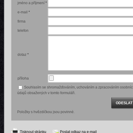
jméno a příjmení
*
e-mail
*
firma
telefon
dotaz
*
příloha
Souhlasím se shromažďováním, uchováním a zpracováním osobníc
údajů obsažených v tomto formuláři.
Položky s hvězdičkou jsou povinné.
Tisknout stránku
Poslat odkaz na e-mail