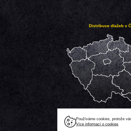
Distribuce dlažeb v 
Používáme cookies, protože vám
všechna práva vyhrazena |
mapa stránek
|
Více informací o cookies
© 2010 | Eutit