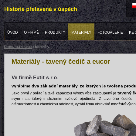
Historie přetavená v úspěch
ÚVOD
O FIRMĚ
PRODUKTY
MATERIÁLY
FOTOGALERIE
KE 
Domovská stránka
/
Materiály
Materiály - tavený čedič a eucor
Ve firmě Eutit s.r.o.
vyrábíme dva základní materiály, ze kterých je tvořena prod
tavený č
Jako první v pořadí a také kapacitou výroby více zastoupený je
svým materiálovým složením světově ojedinělá. Z taveného čediče, k
otěruvzdornost a chemickou odolnost, vyrábí firma obrovské množství výrob