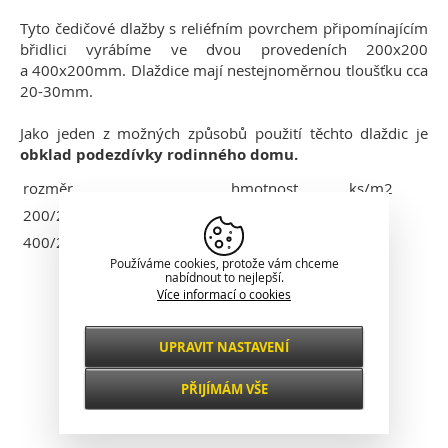
Tyto čedičové dlažby s reliéfním povrchem připomínajícím
břidlici vyrábíme ve dvou provedeních 200x200
a 400x200mm. Dlaždice mají nestejnoměrnou tloušťku cca
20-30mm.
Jako jeden z možných způsobů použití těchto dlaždic je
obklad podezdívky rodinného domu.
rozměr
hmotnost
ks/m2
200/200/20-30 H
2,40 kg
25
400/200/20-30 H
4,80 kg
13
Používáme cookies, protože vám chceme
nabídnout to nejlepší.
Klasické zobrazení
Více informací o cookies
UPRAVIT NASTAVENÍ
Nezbytné
VŽDY AKTIVNÍ
PŘIJÍMÁM VŠE
Pro klíčové funkce webových stránek jako je
zabezpečení, správa sítě, přístupnost a
Funkční a
základní statistiky o návštěvnících.