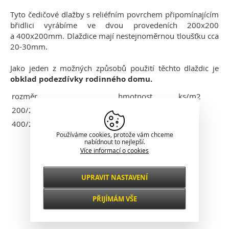
Tyto čedičové dlažby s reliéfním povrchem připomínajícím
břidlici vyrábíme ve dvou provedeních 200x200
a 400x200mm. Dlaždice mají nestejnoměrnou tloušťku cca
20-30mm.
Jako jeden z možných způsobů použití těchto dlaždic je
obklad podezdívky rodinného domu.
rozměr
hmotnost
ks/m2
200/200/20-30 H
2,40 kg
25
400/200/20-30 H
4,80 kg
13
Používáme cookies, protože vám chceme
nabídnout to nejlepší.
Klasické zobrazení
Více informací o cookies
UPRAVIT NASTAVENÍ
Nezbytné
VŽDY AKTIVNÍ
PŘIJÍMÁM VŠE
Pro klíčové funkce webových stránek jako je
zabezpečení, správa sítě, přístupnost a
Funkční a
základní statistiky o návštěvnících.