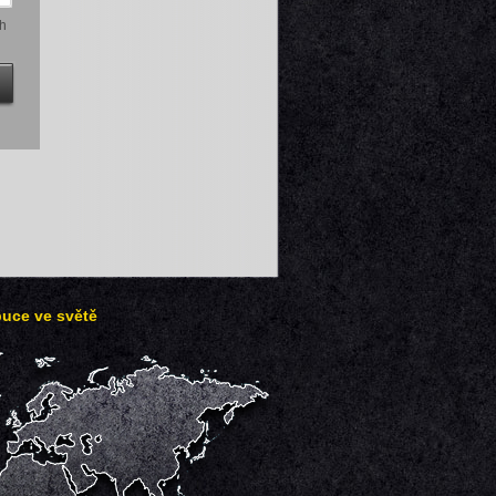
h
buce ve světě