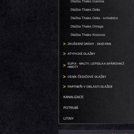
Dlažba Thales Gamma
Dlažba Thales Delta
Dlažba Thales Delta - schodnice
Dlažba Thales Omega
Dlažba Thales Knossos
ZKUŠEBNÍ DRÁHY - SKID-PAN
ATYPICKÉ DLAŽBY
EUFIX - MALTY, LEPIDLA A SPÁROVACÍ
HMOTY
CENÍK ČEDIČOVÉ DLAŽBY
PARTNEŘI V OBLASTI DLAŽEB
KANALIZACE
POTRUBÍ
LITINY