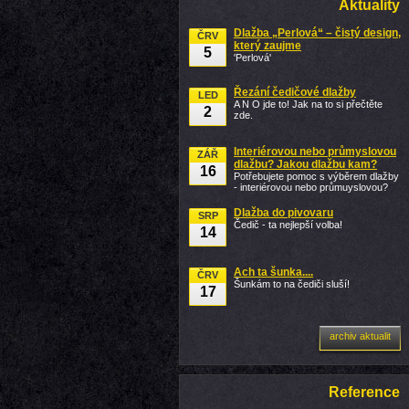
Aktuality
Dlažba „Perlová“ – čistý design,
ČRV
který zaujme
5
'Perlová'
Řezání čedičové dlažby
LED
A N O jde to! Jak na to si přečtěte
2
zde.
Interiérovou nebo průmyslovou
ZÁŘ
dlažbu? Jakou dlažbu kam?
16
Potřebujete pomoc s výběrem dlažby
- interiérovou nebo průmuyslovou?
Dlažba do pivovaru
SRP
Čedič - ta nejlepší volba!
14
Ach ta šunka....
ČRV
Šunkám to na čediči sluší!
17
archiv aktualit
Reference