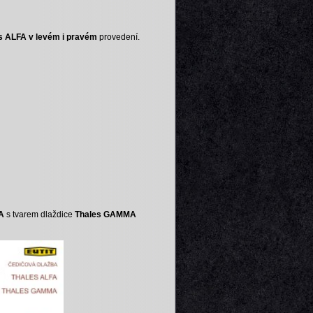
s ALFA v levém i pravém
provedení.
A
s tvarem dlaždice
Thales GAMMA