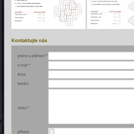
Kontaktujte nás
jméno a příjmení
*
e-mail
*
firma
telefon
dotaz
*
příloha