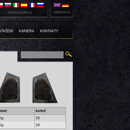
www.eutit.cz
www.eutit.trade.cz
STAŽENÍ
KARIÉRA
KONTAKTY
nost
ks/m2
Kg
29
Kg
29