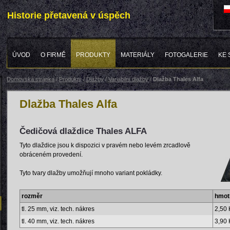
Historie přetavená v úspěch
ÚVOD
O FIRMĚ
PRODUKTY
MATERIÁLY
FOTOGALERIE
KE 
Domovská stránka
/
Produkty
/
Dlažby
/
Variabilní dlažby
/
Dlažba Thales Alfa
Dlažba Thales Alfa
Čedičová dlaždice Thales ALFA
Tyto dlaždice jsou k dispozici v pravém nebo levém zrcadlově
obráceném provedení.
Tyto tvary dlažby umožňují mnoho variant pokládky.
rozměr
hmot
tl. 25 mm, viz. tech. nákres
2,50 
tl. 40 mm, viz. tech. nákres
3,90 