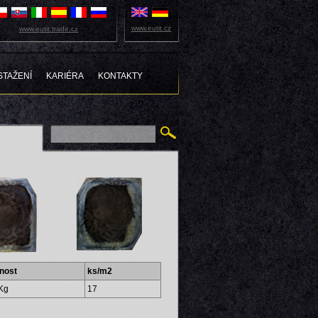
www.eutit.cz
www.eutit.trade.cz
STAŽENÍ
KARIÉRA
KONTAKTY
nost
ks/m2
Kg
17