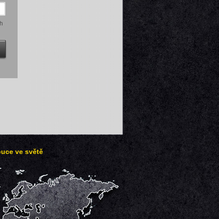
h
buce ve světě