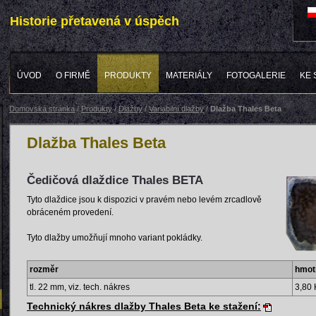
Historie přetavená v úspěch
ÚVOD
O FIRMĚ
PRODUKTY
MATERIÁLY
FOTOGALERIE
KE 
Domovská stránka
/
Produkty
/
Dlažby
/
Variabilní dlažby
/
Dlažba Thales Beta
Dlažba Thales Beta
Čedičová dlaždice Thales BETA
Tyto dlaždice jsou k dispozici v pravém nebo levém zrcadlově
obráceném provedení.
Tyto dlažby umožňují mnoho variant pokládky.
rozměr
hmot
tl. 22 mm, viz. tech. nákres
3,80 
Technický nákres dlažby Thales Beta ke stažení: