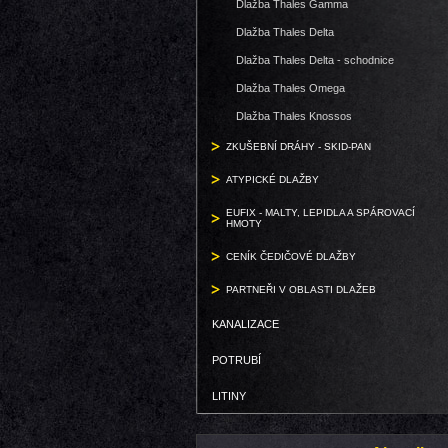
Dlažba Thales Gamma
Dlažba Thales Delta
Dlažba Thales Delta - schodnice
Dlažba Thales Omega
Dlažba Thales Knossos
ZKUŠEBNÍ DRÁHY - SKID-PAN
ATYPICKÉ DLAŽBY
EUFIX - MALTY, LEPIDLA A SPÁROVACÍ
HMOTY
CENÍK ČEDIČOVÉ DLAŽBY
PARTNEŘI V OBLASTI DLAŽEB
KANALIZACE
POTRUBÍ
LITINY