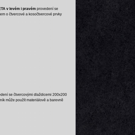
ETA
v levém i pravém
provedení se
em o čtvercové a kosočtvercové prvky
dení se čtvercovými dlaždicemi 200x200
zník může použít materiálově a barevně