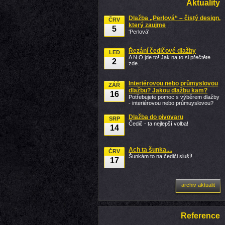
Aktuality
Dlažba „Perlová“ – čistý design,
ČRV
který zaujme
5
'Perlová'
Řezání čedičové dlažby
LED
A N O jde to! Jak na to si přečtěte
2
zde.
Interiérovou nebo průmyslovou
ZÁŘ
dlažbu? Jakou dlažbu kam?
16
Potřebujete pomoc s výběrem dlažby
- interiérovou nebo průmuyslovou?
Dlažba do pivovaru
SRP
Čedič - ta nejlepší volba!
14
Ach ta šunka....
ČRV
Šunkám to na čediči sluší!
17
archiv aktualit
Reference