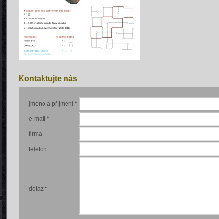
Kontaktujte nás
jméno a příjmení
*
e-mail
*
firma
telefon
dotaz
*