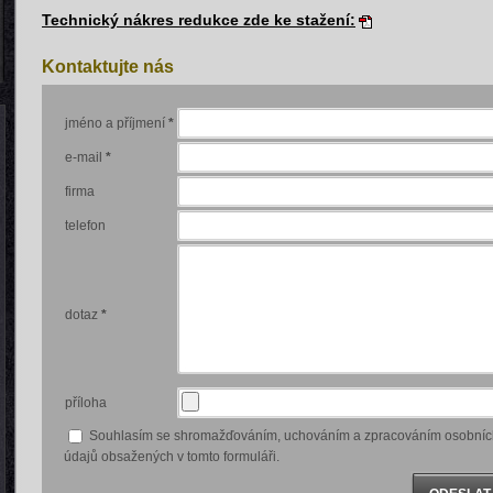
Technický nákres redukce zde ke stažení:
Kontaktujte nás
jméno a příjmení
*
e-mail
*
firma
telefon
dotaz
*
příloha
Souhlasím se shromažďováním, uchováním a zpracováním osobníc
údajů obsažených v tomto formuláři.