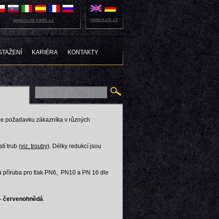
www.eutit.cz
www.eutit.trade.cz
STAŽENÍ
KARIÉRA
KONTAKTY
dle požadavku zákazníka v různých
í trub (
viz. trouby
). Délky redukcí jsou
ná příruba pro tlak PN6, PN10 a PN 16 dle
 – červenohnědá
.