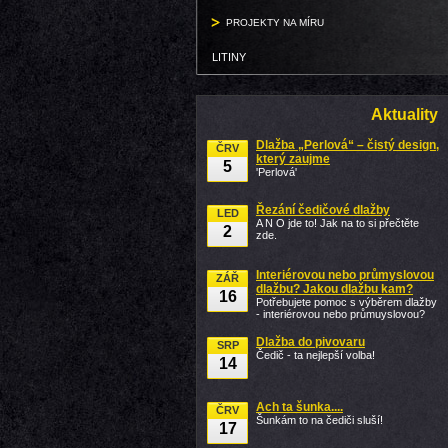
PROJEKTY NA MÍRU
LITINY
Aktuality
Dlažba „Perlová“ – čistý design,
ČRV
který zaujme
5
'Perlová'
Řezání čedičové dlažby
LED
A N O jde to! Jak na to si přečtěte
2
zde.
Interiérovou nebo průmyslovou
ZÁŘ
dlažbu? Jakou dlažbu kam?
16
Potřebujete pomoc s výběrem dlažby
- interiérovou nebo průmuyslovou?
Dlažba do pivovaru
SRP
Čedič - ta nejlepší volba!
14
Ach ta šunka....
ČRV
Šunkám to na čediči sluší!
17