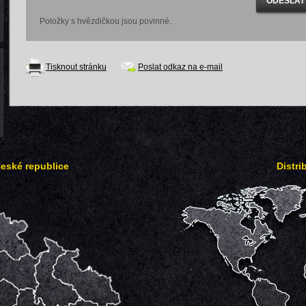
Položky s hvězdičkou jsou povinné.
Tisknout stránku
Poslat odkaz na e-mail
České republice
Distri