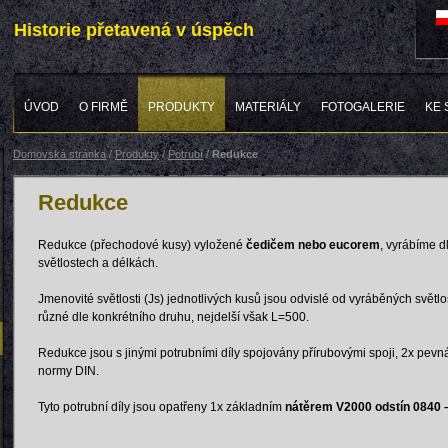
Historie přetavená v úspěch
ÚVOD
O FIRMĚ
PRODUKTY
MATERIÁLY
FOTOGALERIE
KE 
Domovská stránka
/
Produkty
/
Potrubí
/
Redukce
Redukce
Redukce (přechodové kusy) vyložené
čedičem nebo eucorem
, vyrábíme 
světlostech a délkách.
Jmenovité světlosti (Js) jednotlivých kusů jsou odvislé od vyráběných světlost
různé dle konkrétního druhu, nejdelší však L=500.
Redukce jsou s jinými potrubními díly spojovány přírubovými spoji, 2x pev
normy DIN.
Tyto potrubní díly jsou opatřeny 1x základním
nátěrem V2000 odstín 0840