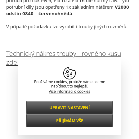
příruba pro tlak PN 6, PN 10 a PN 16 dle normy DIN. Tyto
potrubní díly jsou opatřeny 1x základním nátěrem
V2000
odstín 0840 – červenohnědá
.
V případě požadavku lze vyrobit i trouby jiných rozměrů.
Technický nákres trouby - rovného kusu
zde ke stažení:
Klasické zobrazení
Používáme cookies, protože vám chceme
nabídnout to nejlepší.
Více informací o cookies
UPRAVIT NASTAVENÍ
Nezbytné
VŽDY AKTIVNÍ
PŘIJÍMÁM VŠE
Pro klíčové funkce webových stránek jako je
zabezpečení, správa sítě, přístupnost a
Funkční a
základní statistiky o návštěvnících.