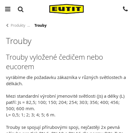
Produkty
Trouby
Trouby
Trouby vyložené čedičem nebo
eucorem
vyrábíme dle požadavku zákazníka v různých světlostech a
délkách.
Mezi standardní výrobní jmenovité světlosti (Js) a délky (L)
patří: Js = 82,5; 100; 150; 204; 254; 303; 356; 400; 456;
500; 600 mm.
L= 0,5; 1; 2; 3; 4; 5; 6 m.
Trouby se spojují přírubovými spoji, nejčastěji 2x pevná