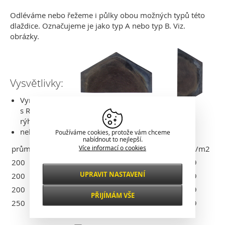
Odléváme nebo řežeme i půlky obou možných typů této
dlaždice. Označujeme je jako typ A nebo typ B. Viz.
obrázky.
Vysvětlivky:
Vyrábíme je
s R - hrubé
rýhování na rubové straně
nebo JR - jemné rýhování na rubové straně
Používáme cookies, protože vám chceme
nabídnout to nejlepší.
průměr vepsané kružnice
Více informací o cookies
tloušťka
hmotnost
ks/m2
200
25
2,30 kg
29
UPRAVIT NASTAVENÍ
200
30
2,90 kg
29
Nezbytné
VŽDY AKTIVNÍ
200
40
3,70 kg
29
PŘIJÍMÁM VŠE
250
30
4,30 kg
19
Pro klíčové funkce webových stránek jako je
zabezpečení, správa sítě, přístupnost a
Funkční a
základní statistiky o návštěvnících.