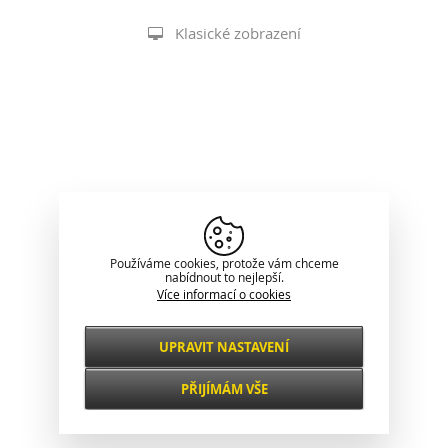
Klasické zobrazení
Používáme cookies, protože vám chceme
nabídnout to nejlepší.
Více informací o cookies
UPRAVIT NASTAVENÍ
Nezbytné
VŽDY AKTIVNÍ
PŘIJÍMÁM VŠE
Pro klíčové funkce webových stránek jako je
zabezpečení, správa sítě, přístupnost a
Funkční a
základní statistiky o návštěvnících.