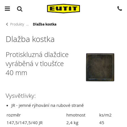
Produkty
Dlažba kostka
Dlažba kostka
Protiskluzná dlaždice
vyráběná v tloušťce
40 mm
Vysvětlivky:
JR - jemné rýhování na rubové straně
rozměr
hmotnost
ks/m2
147,5/147,5/40 JR
2,4 kg
45