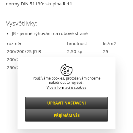
normy DIN 51130: skupina
R 11
Vysvětlivky:
JR - jemné rýhování na rubové straně
rozměr
hmotnost
ks/m2
200/200/25 JR-B
2,50 kg
25
200/200/30 JR-B
3,00 kg
25
250/250/30 JR-B
4,70 kg
16
Používáme cookies, protože vám chceme
Klasické zobrazení
nabídnout to nejlepší.
Více informací o cookies
UPRAVIT NASTAVENÍ
Nezbytné
VŽDY AKTIVNÍ
PŘIJÍMÁM VŠE
Pro klíčové funkce webových stránek jako je
zabezpečení, správa sítě, přístupnost a
Funkční a
základní statistiky o návštěvnících.