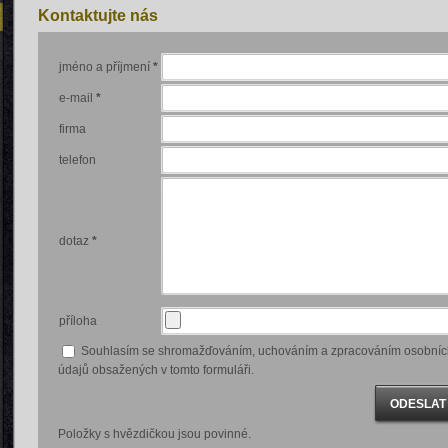
Kontaktujte nás
jméno a příjmení
*
e-mail
*
firma
telefon
dotaz
*
příloha
Souhlasím se shromažďováním, uchováním a zpracováním osobníc
údajů obsažených v tomto formuláři.
Položky s hvězdičkou jsou povinné.