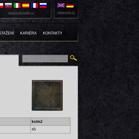
www.eutit.cz
www.eutit.trade.cz
STAŽENÍ
KARIÉRA
KONTAKTY
ks/m2
45