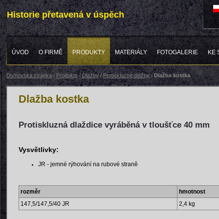
Historie přetavená v úspěch
ÚVOD
O FIRMĚ
PRODUKTY
MATERIÁLY
FOTOGALERIE
KE 
Domovská stránka
/
Produkty
/
Dlažby
/
Protiskluzné dlažby
/
Dlažba kostka
Dlažba kostka
Protiskluzná dlaždice vyráběná v tloušťce 40 mm
Vysvětlivky:
JR - jemné rýhování na rubové straně
rozměr
hmotnost
147,5/147,5/40 JR
2,4 kg