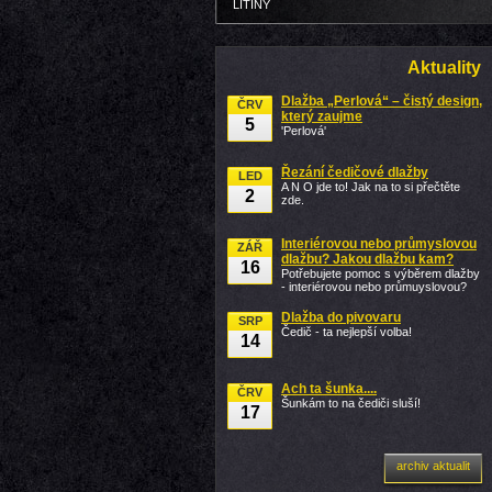
LITINY
Aktuality
Dlažba „Perlová“ – čistý design,
ČRV
který zaujme
5
'Perlová'
Řezání čedičové dlažby
LED
A N O jde to! Jak na to si přečtěte
2
zde.
Interiérovou nebo průmyslovou
ZÁŘ
dlažbu? Jakou dlažbu kam?
16
Potřebujete pomoc s výběrem dlažby
- interiérovou nebo průmuyslovou?
Dlažba do pivovaru
SRP
Čedič - ta nejlepší volba!
14
Ach ta šunka....
ČRV
Šunkám to na čediči sluší!
17
archiv aktualit