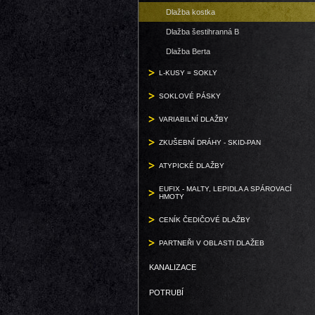
Dlažba kostka
Dlažba šestihranná B
Dlažba Berta
L-KUSY = SOKLY
SOKLOVÉ PÁSKY
VARIABILNÍ DLAŽBY
ZKUŠEBNÍ DRÁHY - SKID-PAN
ATYPICKÉ DLAŽBY
EUFIX - MALTY, LEPIDLA A SPÁROVACÍ
HMOTY
CENÍK ČEDIČOVÉ DLAŽBY
PARTNEŘI V OBLASTI DLAŽEB
KANALIZACE
POTRUBÍ