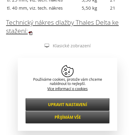
tl. 40 mm, viz. tech. nákres
5,50 kg
21
Technický nákres dlažby Thales Delta ke
stažení:
Klasické zobrazení
Používáme cookies, protože vám chceme
nabídnout to nejlepší.
Více informací o cookies
UPRAVIT NASTAVENÍ
Nezbytné
VŽDY AKTIVNÍ
PŘIJÍMÁM VŠE
Pro klíčové funkce webových stránek jako je
zabezpečení, správa sítě, přístupnost a
Funkční a
základní statistiky o návštěvnících.