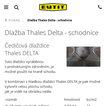
Produkty
Dlažba Thales Delta - schodnice
Dlažba Thales Delta - schodnice
Čedičová dlaždice
Thales DELTA
Tuto dlaždici vyráběnou
s protiskluzným zdrsněním, je
možné použít na hraně schodu.
V kombinaci s hladkou dlaždicí Thales DELTA je pak možné
vytvořit celou plochu schodu,
jak je vidět na obrázku vedle.
rozměr
hmotnost
ks/m2
tl. 25 mm, viz. tech. nákres
3,50 kg
21