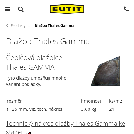
Produkty
Dlažba Thales Gamma
Dlažba Thales Gamma
Čedičová dlaždice
Thales GAMMA
Tyto dlažby umožňují mnoho
variant pokládky.
rozměr
hmotnost
ks/m2
tl. 25 mm, viz. tech. nákres
3,60 kg
21
Technický nákres dlažby Thales Gamma ke
stažení: